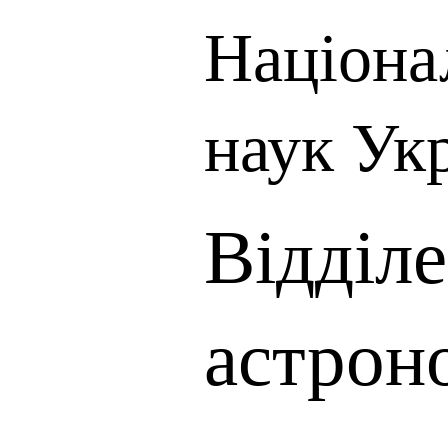
Націона
наук Ук
Відділе
астрон