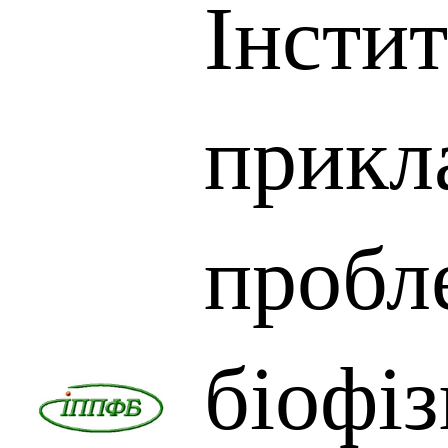
Інсти
прикл
пробл
біофі