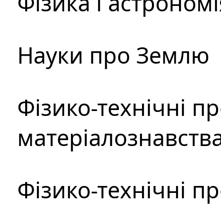
Фізика і астрономі
Науки про Землю
Фізико-технічні п
матеріалознавств
Фізико-технічні п