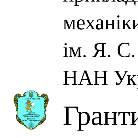
механік
ім. Я. С
НАН Ук
Грант