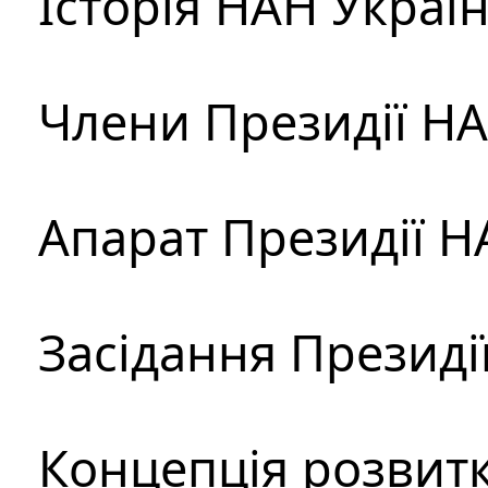
Історія НАН Украї
Члени Президії Н
Апарат Президії Н
Засідання Президі
Концепція розвитк