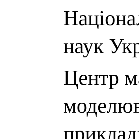
Націона
наук Ук
Центр м
моделюв
приклад