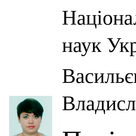
Націона
наук Ук
Васильє
Владисл