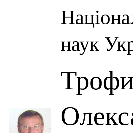
Націона
наук Ук
Трофи
Олекс