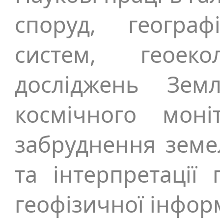
споруд, географ
систем, геоекол
досліджень Зем
космічного моні
забруднення земе
та інтерпретації 
геофізичної інформ