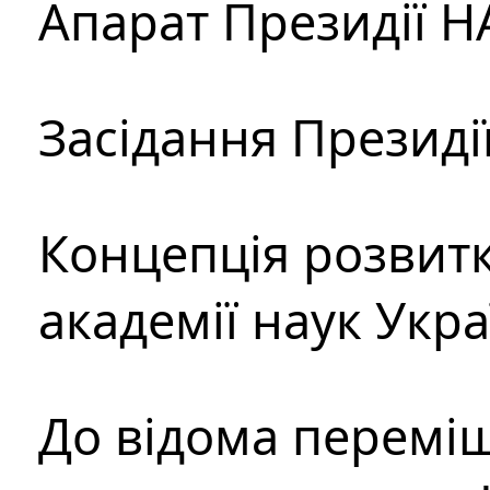
Апарат Президії Н
Засідання Президі
Концепція розвитк
академії наук Укр
До відома перемі