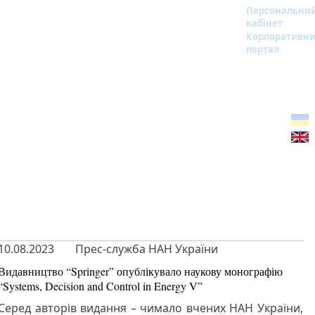
Персональни
кабінет
Корпоративн
портал
10.08.2023
Прес-служба НАН України
Видавництво “Springer” опублікувало наукову монографію
“Systems, Decision and Control in Energy V”
Серед авторів видання – чимало вчених НАН України,