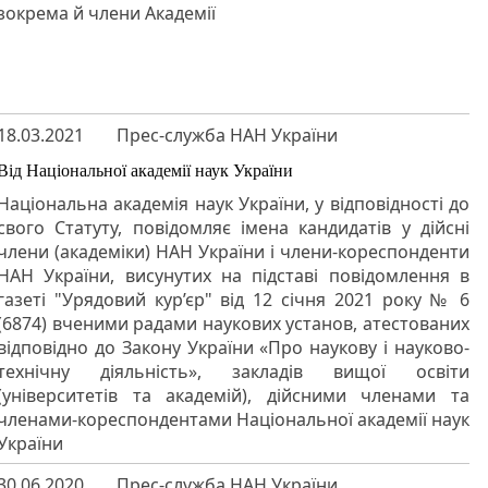
зокрема й члени Академії
18.03.2021
Прес-служба НАН України
Від Національної академії наук України
Національна академія наук України, у відповідності до
свого Статуту, повідомляє імена кандидатів у дійсні
члени (академіки) НАН України і члени-кореспонденти
НАН України, висунутих на підставі повідомлення в
газеті "Урядовий кур’єр" від 12 січня 2021 року № 6
(6874) вченими радами наукових установ, атестованих
відповідно до Закону України «Про наукову і науково-
технічну діяльність», закладів вищої освіти
(університетів та академій), дійсними членами та
членами-кореспондентами Національної академії наук
України
30.06.2020
Прес-служба НАН України