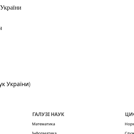
 України
ч
ук України
)
ГАЛУЗІ НАУК
ЦИФ
Математика
Норм
Інформатика
Служ