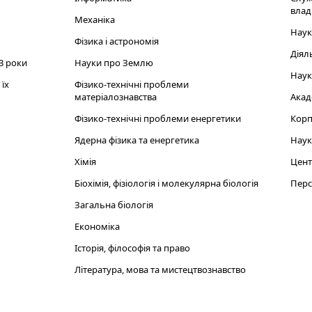
влад
Механіка
Наук
Фізика і астрономія
Діял
3 роки
Науки про Землю
Наук
їх
Фізико-технічні проблеми
матеріалознавства
Акад
Фізико-технічні проблеми енергетики
Корп
Ядерна фізика та енергетика
Наук
Хімія
Цент
Біохімія, фізіологія і молекулярна біологія
Перс
Загальна біологія
Економіка
Історія, філософія та право
Література, мова та мистецтвознавство