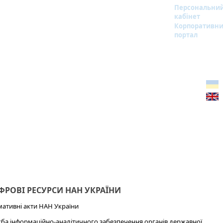
Персональни
кабінет
Корпоративн
портал
РОВІ РЕСУРСИ НАН УКРАЇНИ
ативні акти НАН України
ба інформаційно-аналітичного забезпечення органів державної