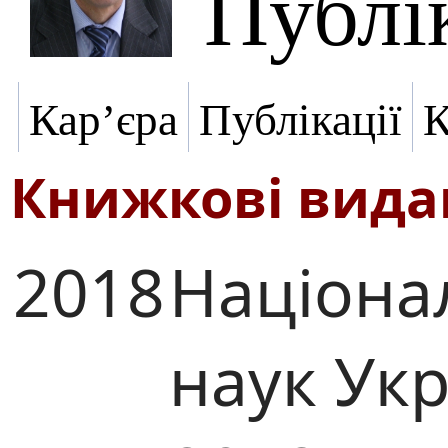
Публік
Кар’єра
Публікації
К
Книжкові вид
2018
Націона
наук Ук