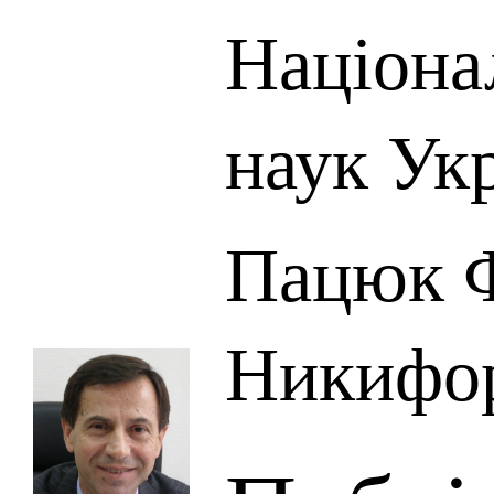
Націона
наук Ук
Пацюк 
Никифо