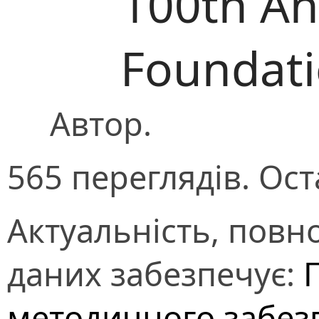
100th Ann
Foundat
Автор.
565 переглядів. Ост
Актуальність, повно
даних забезпечує:
методичного забез