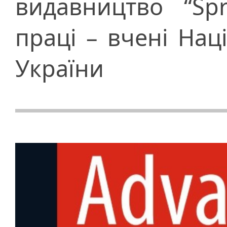
видавництво “Spr
праці – вчені Нац
України