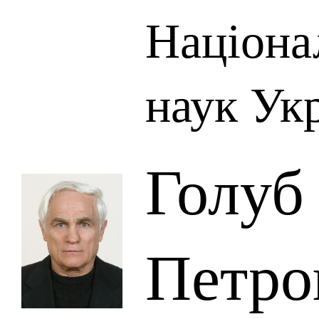
Націона
наук Ук
Голуб
Петро