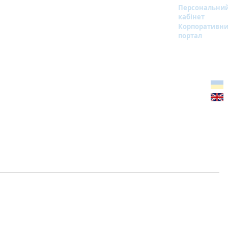
Персональни
кабінет
Корпоративн
портал