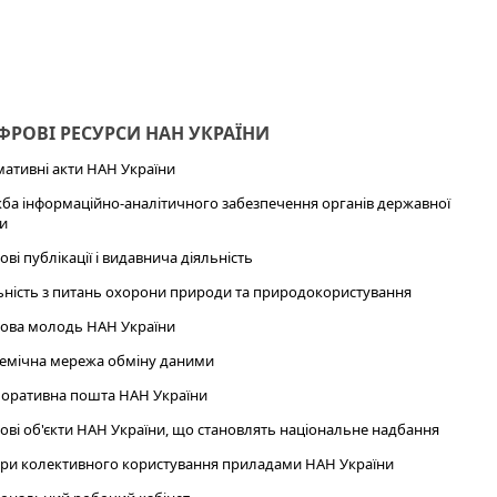
РОВІ РЕСУРСИ НАН УКРАЇНИ
ативні акти НАН України
ба інформаційно-аналітичного забезпечення органів державної
и
ові публікації і видавнича діяльність
ьність з питань охорони природи та природокористування
ова молодь НАН України
емічна мережа обміну даними
оративна пошта НАН України
ові об'єкти НАН України, що становлять національне надбання
ри колективного користування приладами НАН України