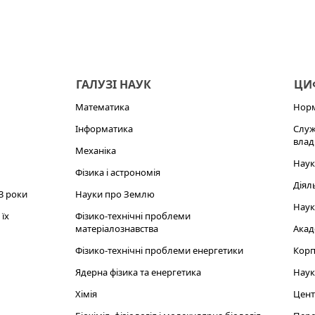
ГАЛУЗІ НАУК
ЦИФ
Математика
Норм
Інформатика
Служ
влад
Механіка
Наук
Фізика і астрономія
Діял
3 роки
Науки про Землю
Наук
їх
Фізико-технічні проблеми
матеріалознавства
Акад
Фізико-технічні проблеми енергетики
Корп
Ядерна фізика та енергетика
Наук
Хімія
Цент