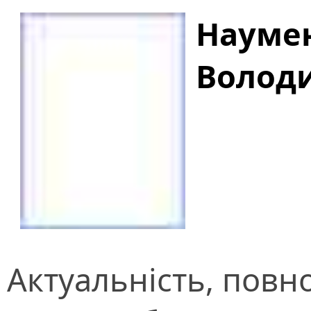
Наумен
Волод
Актуальність, повно