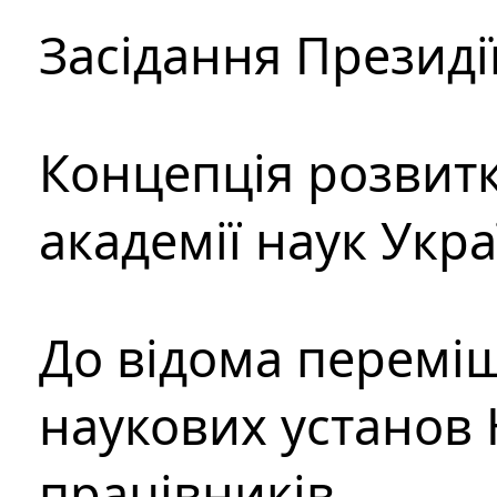
Засідання Президі
Концепція розвитк
академії наук Укр
До відома перемі
наукових установ 
працівників