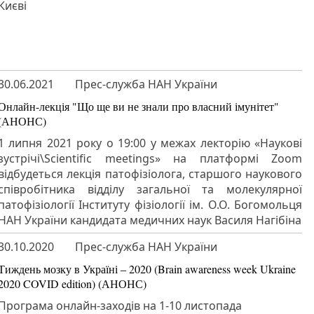
Києві
30.06.2021
Прес-служба НАН України
Онлайн-лекція "Що ще ви не знали про власний імунітет"
(АНОНС)
1 липня 2021 року о 19:00 у межах лекторію «Наукові
зустрічі\Scientific meetings» на платформі Zoom
відбудеться лекція патофізіолога, старшого наукового
співробітника відділу загальної та молекулярної
патофізіології Інституту фізіології ім. О.О. Богомольця
НАН України кандидата медичних наук Василя Нагібіна
30.10.2020
Прес-служба НАН України
Тиждень мозку в Україні – 2020 (Brain awareness week Ukraine
2020 COVID edition) (АНОНС)
Програма онлайн-заходів на 1-10 листопада