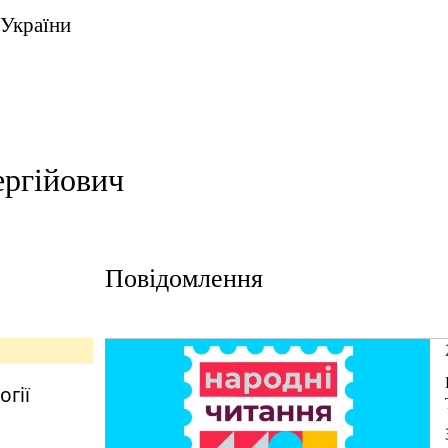
 України
ергійович
Повідомлення
огії