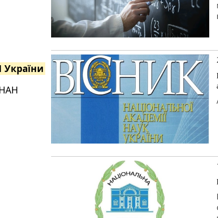
Н України
 НАН