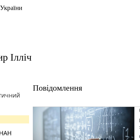
 України
р Ілліч
Повідомлення
тичний
 НАН