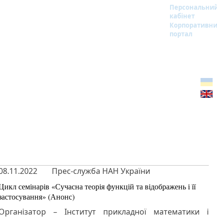
Персональни
кабінет
Корпоративн
портал
08.11.2022
Прес-служба НАН України
Цикл семінарів «Сучасна теорія функцій та відображень і її
застосування» (Анонс)
Організатор – Інститут прикладної математики і