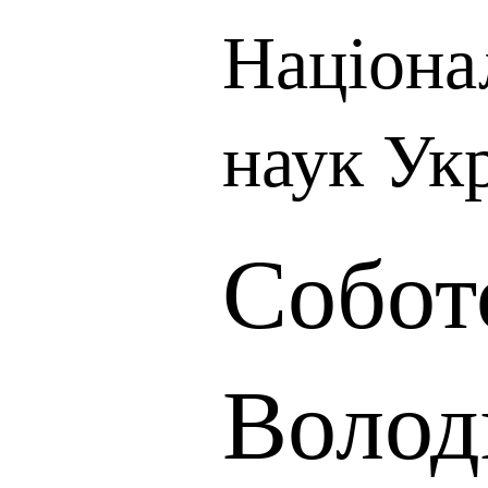
Націона
наук Ук
Собот
Волод