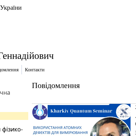
 України
Геннадійович
домлення
Контакти
Повідомлення
ична
 фізико-