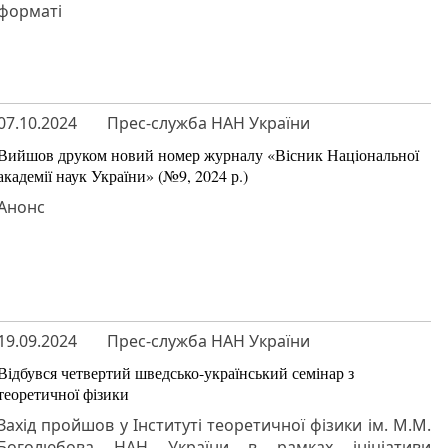
форматі
07.10.2024
Прес-служба НАН України
Вийшов друком новий номер журналу «Вісник Національної
академії наук України» (№9, 2024 р.)
Анонс
19.09.2024
Прес-служба НАН України
Відбувся четвертий шведсько-український семінар з
теоретичної фізики
Захід пройшов у Інституті теоретичної фізики ім. М.М.
Боголюбова НАН України в рамках ініціативи