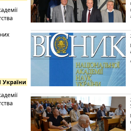
кадемії
тства
чних
Н України
кадемії
тства