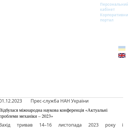
Персональни
кабінет
Корпоративн
портал
01.12.2023
Прес-служба НАН України
Відбулася міжнародна наукова конференція «Актуальні
проблеми механіки – 2023»
Захід тривав 14–16 листопада 2023 року і