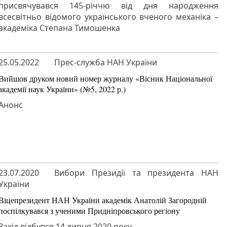
присвячувався 145-річчю від дня народження
всесвітньо відомого українського вченого механіка –
академіка Степана Тимошенка
25.05.2022
Прес-служба НАН України
Вийшов друком новий номер журналу «Вісник Національної
академії наук України» (№5, 2022 р.)
Анонс
23.07.2020
Вибори Президії та президента НАН
України
Віцепрезидент НАН України академік Анатолій Загородній
поспілкувався з ученими Придніпровського регіону
Захід відбувся 14 липня 2020 року