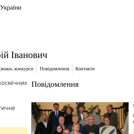
 України
ій Іванович
дзнаки, конкурси
Повідомлення
Контакти
космічних
Повідомлення
тичне