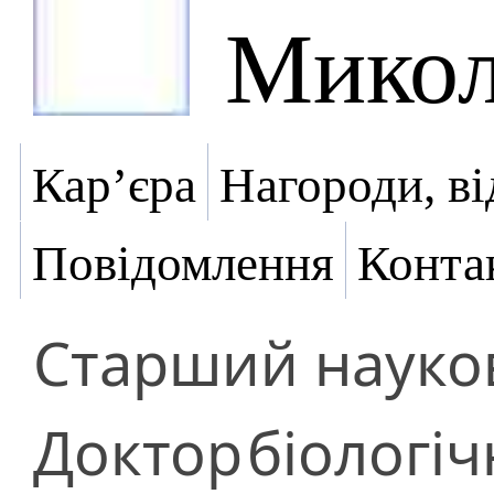
Микол
Кар’єра
Нагороди, ві
Повідомлення
Конта
Старший науков
Доктор
біологіч