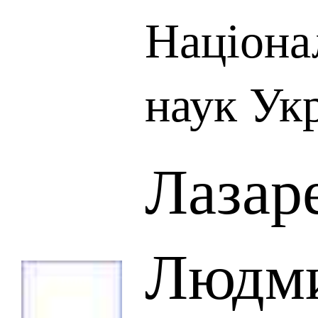
Націона
наук Ук
Лазар
Людм