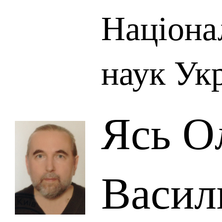
Націона
наук Ук
Ясь О
Васил