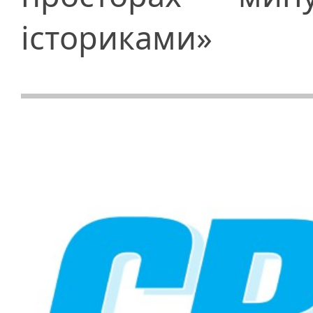
істориками»