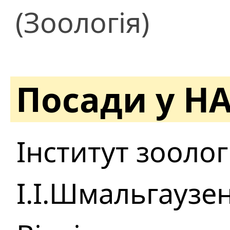
(Зоологія)
Посади у Н
Інститут зоологі
І.І.Шмальгаузе