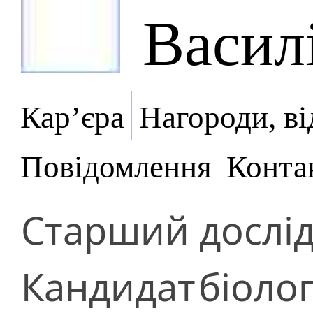
Васил
Кар’єра
Нагороди, ві
Повідомлення
Конта
Старший дослі
Кандидат
біоло