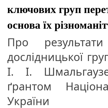
ключових груп пере
основа їх різномані
Про результати
дослідницької груп
І. І. Шмальгау
ґрантом Націона
України