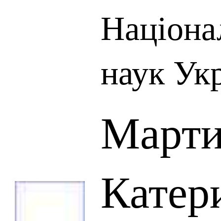
Націона
наук Ук
Марти
Катер