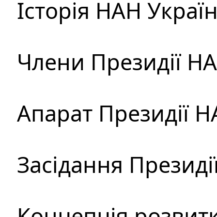
Історія НАН Украї
Члени Президії Н
Апарат Президії Н
Засідання Президі
Концепція розвитк