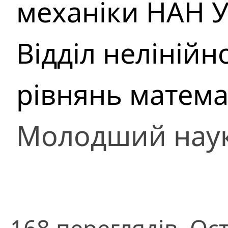
механіки НАН У
Відділ нелінійн
рівнянь матема
Молодший наук