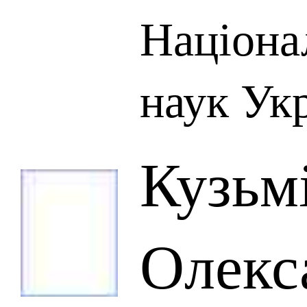
Націона
наук Ук
Кузьм
Олекс