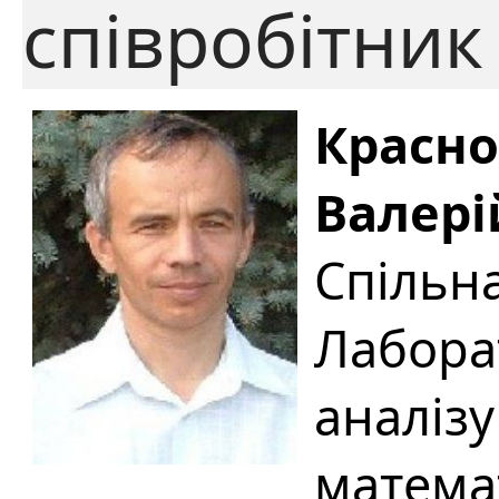
співробітник
Красн
Валер
Спільн
Лабора
аналізу
матема