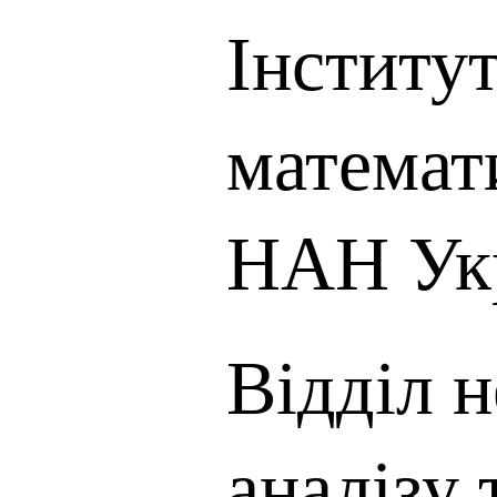
Інститу
математ
НАН Ук
Відділ н
аналізу 