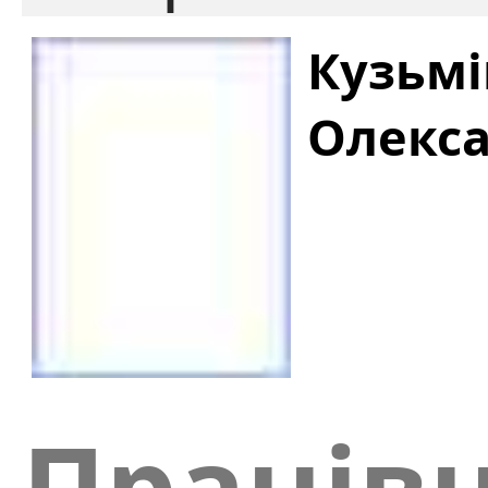
Кузьмі
Олекса
Праців