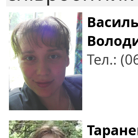
Василь
Волод
Тел.: (
Таране