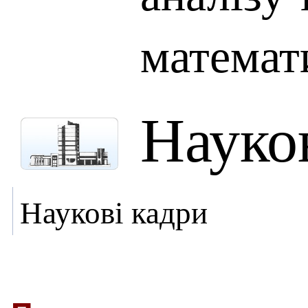
математ
Науко
Наукові кадри