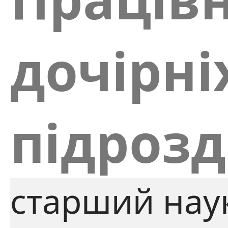
дочірні
підрозд
старший нау