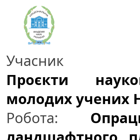
Учасник
Проєкти науков
молодих учених 
Робота:
Опра
ландшафтного п