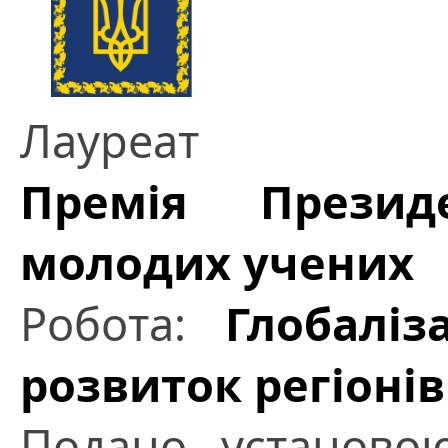
Лауреат
Премія Презид
молодих учених
Робота:
Глобаліз
розвиток регіонів
Подано установ