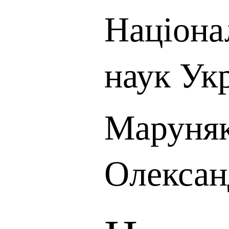
Націона
наук Ук
Маруняк
Олексан