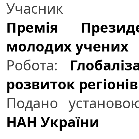
Учасник
Премія Презид
молодих учених
Робота:
Глобаліз
розвиток регіонів
Подано установ
НАН України