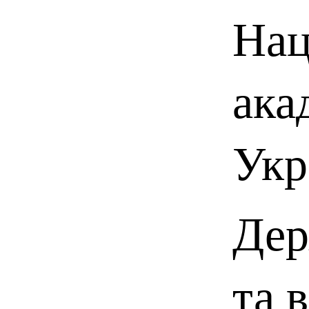
Нац
ака
Укр
Дер
та 