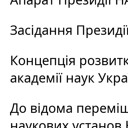
Засідання Президі
Концепція розвитк
академії наук Укр
До відома перемі
наукових установ 