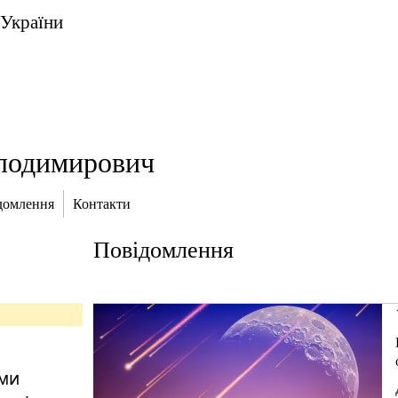
 України
лодимирович
домлення
Контакти
Повідомлення
ими