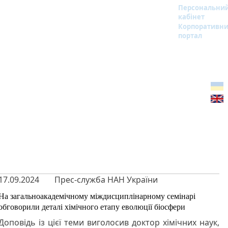
Персональни
кабінет
Корпоративн
портал
17.09.2024
Прес-служба НАН України
На загальноакадемічному міждисциплінарному семінарі
обговорили деталі хімічного етапу еволюції біосфери
Доповідь із цієї теми виголосив доктор хімічних наук,