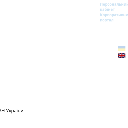
Персональни
кабінет
Корпоративн
портал
АН України