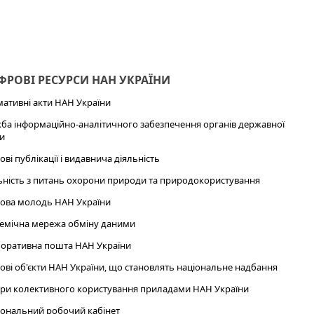
РОВІ РЕСУРСИ НАН УКРАЇНИ
ативні акти НАН України
ба інформаційно-аналітичного забезпечення органів державної
и
ові публікації і видавнича діяльність
ьність з питань охорони природи та природокористування
ова молодь НАН України
емічна мережа обміну даними
оративна пошта НАН України
ові об'єкти НАН України, що становлять національне надбання
ри колективного користування приладами НАН України
ональний робочий кабінет