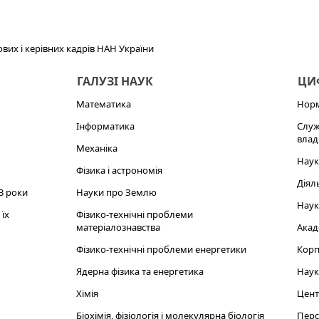
ових і керівних кадрів НАН України
ГАЛУЗІ НАУК
ЦИФ
Математика
Норм
Інформатика
Служ
влад
Механіка
Наук
Фізика і астрономія
Діял
3 роки
Науки про Землю
Наук
їх
Фізико-технічні проблеми
матеріалознавства
Акад
Фізико-технічні проблеми енергетики
Корп
Ядерна фізика та енергетика
Наук
Хімія
Цент
Біохімія, фізіологія і молекулярна біологія
Перс