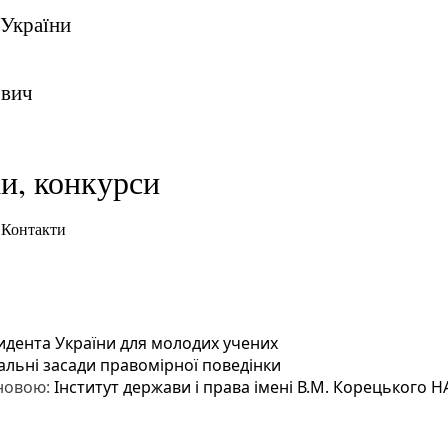
 України
ович
ки, конкурси
Контакти
идента України для молодих учених
льні засади правомірної поведінки
новою:
Інститут держави і права імені В.М. Корецького Н