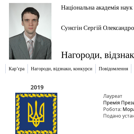
Національна академія наук
Сунєгін Сергій Олександр
Нагороди, відзна
Кар’єра
Нагороди, відзнаки, конкурси
Повідомлення
2019
Лауреат
Премія През
Робота:
Мора
Подано уста