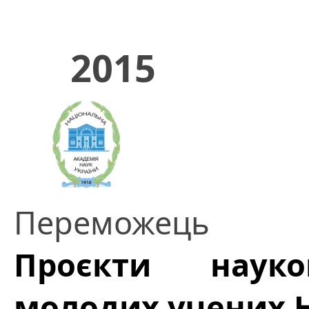
2015
Переможець
Проєкти науков
молодих учених 