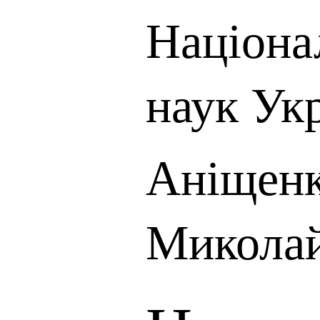
Націона
наук Ук
Аніщенк
Микола