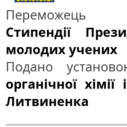
Переможець
Стипендії През
молодих учених
Подано установ
органічної хімії 
Литвиненка