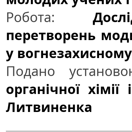
Робота:
Досл
перетворень мод
у вогнезахисному
Подано установ
органічної хімії 
Литвиненка