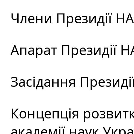
Члени Президії Н
Апарат Президії Н
Засідання Президі
Концепція розвитк
академії наук Укр