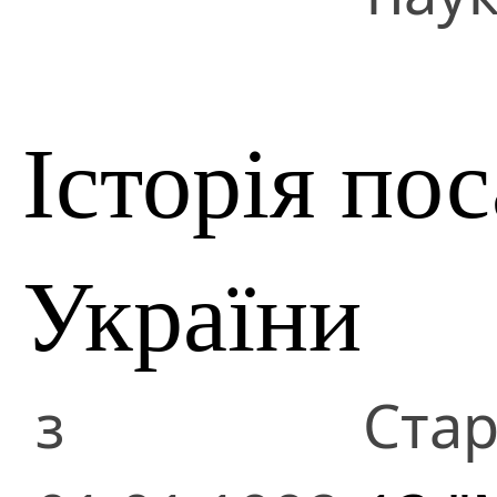
Історія по
України
з
Стар