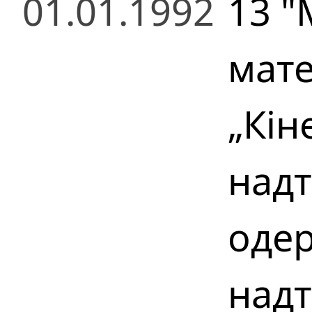
01.01.1992
13 "
мате
„Кін
надт
одер
надт