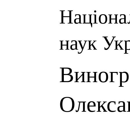
Націона
наук Ук
Виногр
Олекса