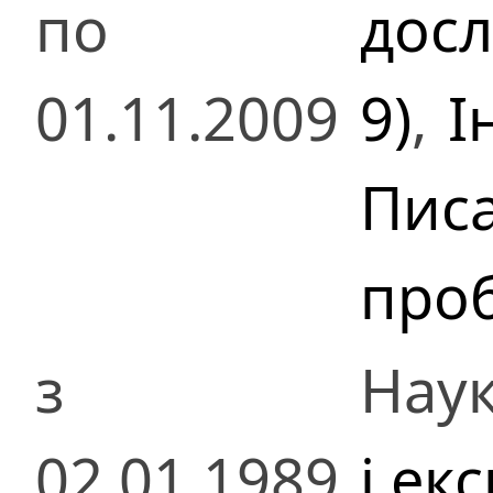
по
досл
01.11.2009
9)
,
І
Писа
проб
з
Наук
02.01.1989
і ек