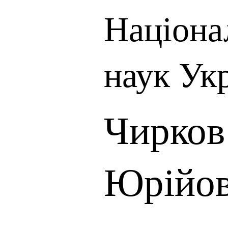
Націона
наук Ук
Чирков
Юрійо