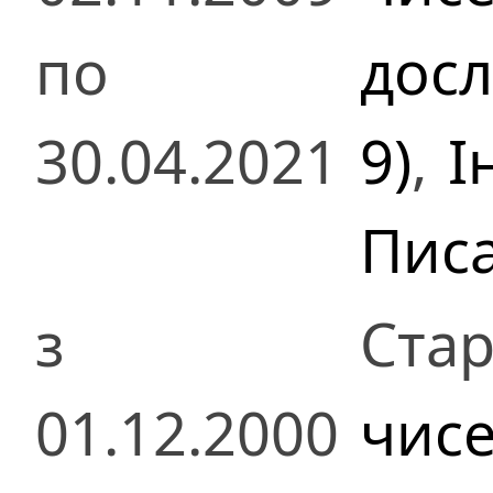
по
досл
30.04.2021
9)
,
І
Пис
з
Стар
01.12.2000
чисе