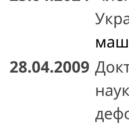
Укр
маш
28.04.2009
Док
нау
дефо