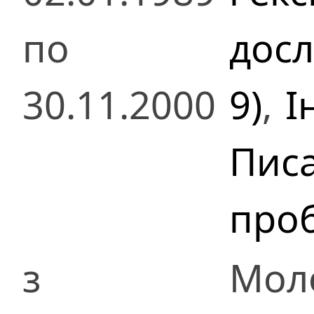
по
досл
30.11.2000
9)
,
І
Писа
проб
з
Мол