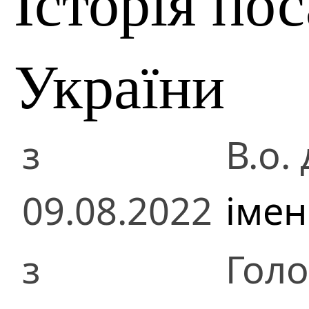
Історія по
України
з
В.о.
09.08.2022
імен
з
Голо