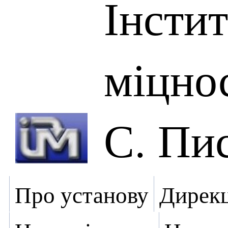
Інсти
міцнос
С. Пи
Про установу
Дирекц