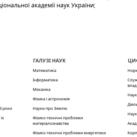
аціональної академії наук України
;
ГАЛУЗІ НАУК
ЦИФ
Математика
Норм
Інформатика
Служ
влад
Механіка
Наук
Фізика і астрономія
Діял
3 роки
Науки про Землю
Наук
їх
Фізико-технічні проблеми
матеріалознавства
Акад
Фізико-технічні проблеми енергетики
Корп