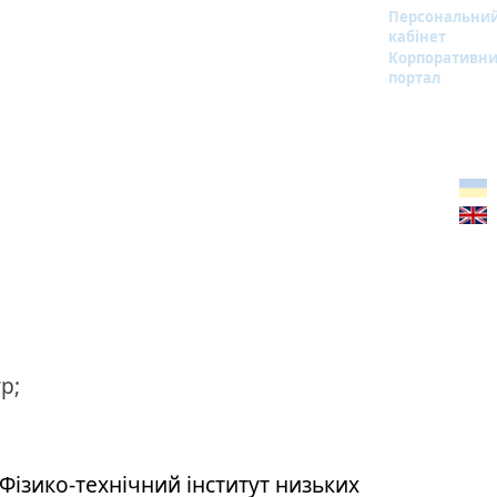
Персональни
кабінет
Корпоративн
портал
р;
Фізико-технічний інститут низьких