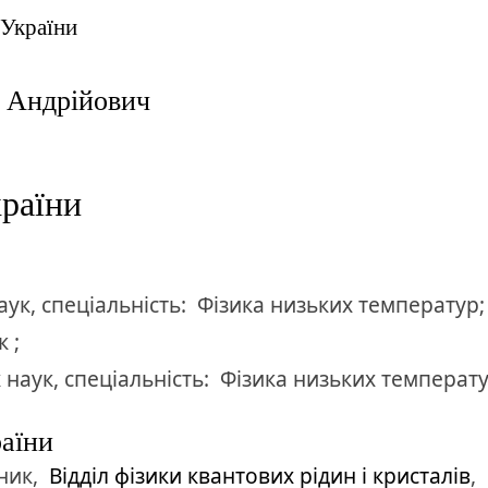
 України
 Андрійович
раїни
аук
,
спеціальність:
Фізика низьких температур;
 ;
 наук
,
спеціальність:
Фізика низьких температу
раїни
ник,
Відділ фізики квантових рідин і кристалів
,