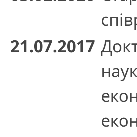
спів
21.07.2017
Док
нау
екон
екон