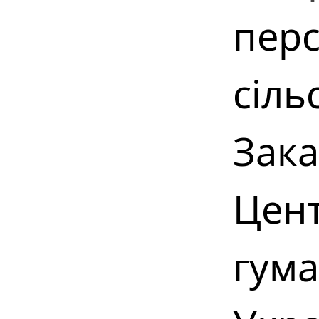
перс
сіль
Зака
Цент
гума