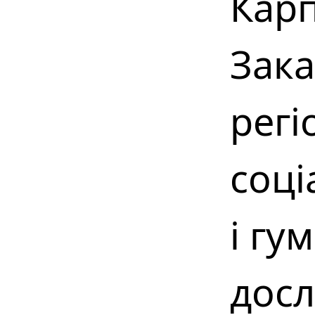
Карп
Зак
регі
соці
і гу
дос