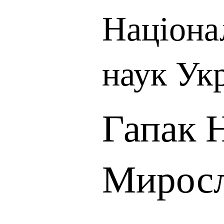
Націона
наук Ук
Гапак 
Миросл