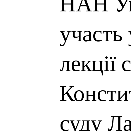
НАН Ук
участь 
лекції 
Консти
суду Ла