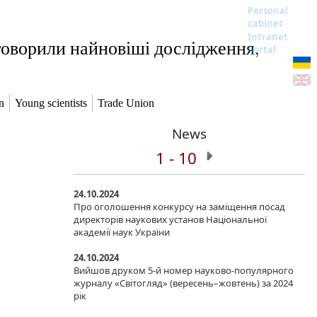
Personal
cabinet
Intranet
говорили найновіші дослідження,
Portal
n
Young scientists
Trade Union
News
1 - 10
24.10.2024
Про оголошення конкурсу на заміщення посад
директорів наукових установ Національної
академії наук України
24.10.2024
Вийшов друком 5-й номер науково-популярного
журналу «Світогляд» (вересень–жовтень) за 2024
рік