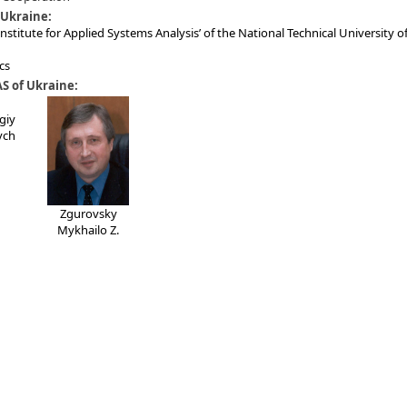
 Ukraine:
stitute for Applied Systems Analysis’ of the National Technical University o
cs
S of Ukraine:
giy
ych
Zgurovsky
Mykhailo Z.