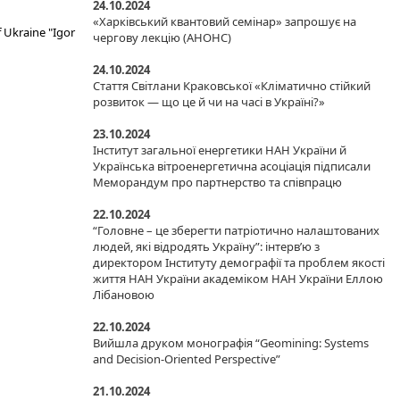
24.10.2024
«Харківський квантовий семінар» запрошує на
f Ukraine "Igor
чергову лекцію (АНОНС)
24.10.2024
Стаття Світлани Краковської «Кліматично стійкий
розвиток — що це й чи на часі в Україні?»
23.10.2024
Інститут загальної енергетики НАН України й
Українська вітроенергетична асоціація підписали
Меморандум про партнерство та співпрацю
22.10.2024
“Головне – це зберегти патріотично налаштованих
людей, які відродять Україну”: інтерв’ю з
директором Інституту демографії та проблем якості
життя НАН України академіком НАН України Еллою
Лібановою
22.10.2024
Вийшла друком монографія “Geomining: Systems
and Decision-Oriented Perspective”
21.10.2024