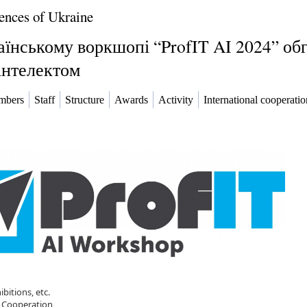
ences of Ukraine
їнському воркшопі “ProfIT AI 2024” об
 інтелектом
mbers
Staff
Structure
Awards
Activity
International cooperatio
bitions, etc.
al Cooperation