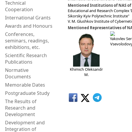
Technical
Mentioned Institutions of NAS of
Cooperation
Educational and Research Complex ‘In
Sikorsky Kyiv Polytechnic Institute"
International Grants
V. M. Glushkov Institute of Cyberneti
Awards and Honours
Mentioned Representatives of NA
Conferences,
Yakovlev Ser
seminars, readings,
Vsevolodov
exhibitions, etc.
Scientific Research
Publications
Khimich Oleksandr
Normative
M.
Documents
Memorable Dates
Postgraduate Study
The Results of
Research and
Development
Development and
Integration of