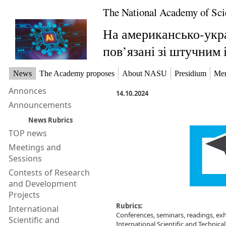
The National Academy of Sci
На американсько-укра
пов’язані зі штучним
News
The Academy proposes
About NASU
Presidium
Me
Annonces
14.10.2024
Announcements
News Rubrics
TOP news
Meetings and
Sessions
Contests of Research
and Development
Projects
Rubrics:
International
Conferences, seminars, readings, exhi
Scientific and
International Scientific and Technic