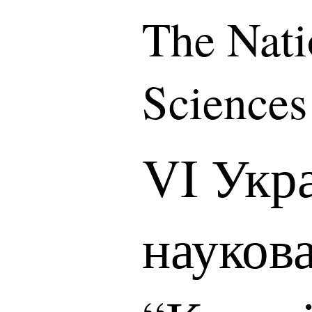
The Nati
Sciences
VI Укр
науков