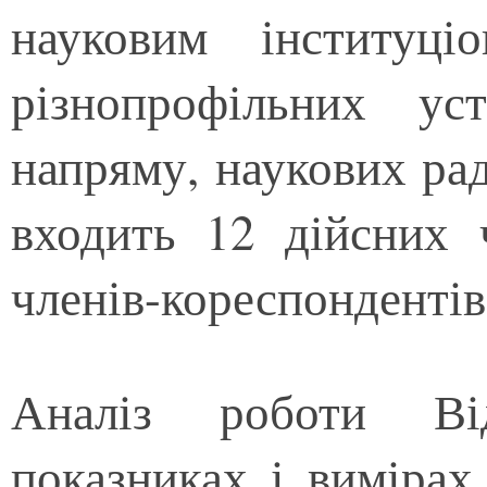
науковим інституці
різнопрофільних уст
напряму, наукових рад
входить 12 дійсних ч
членів-кореспонденті
Аналіз роботи Від
показниках і вимірах