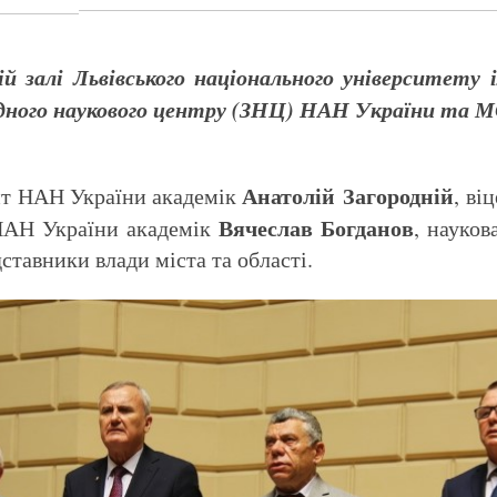
й залі Львівського національного університету 
ідного наукового центру (ЗНЦ) НАН України та М
Анатолій Загородній
ент НАН України академік
, ві
Вячеслав Богданов
 НАН України академік
, науков
дставники влади міста та області.