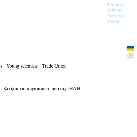
Personal
cabinet
Intranet
Portal
n
Young scientists
Trade Union
я Західного наукового центру НАН