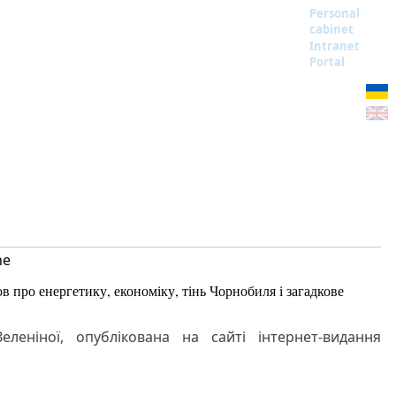
Personal
cabinet
Intranet
Portal
ne
 про енергетику, економіку, тінь Чорнобиля і загадкове
еленіної, опублікована на сайті інтернет-видання