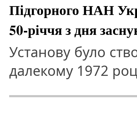
Підгорного НАН Ук
50-річчя з дня засн
Установу було ств
далекому 1972 роц