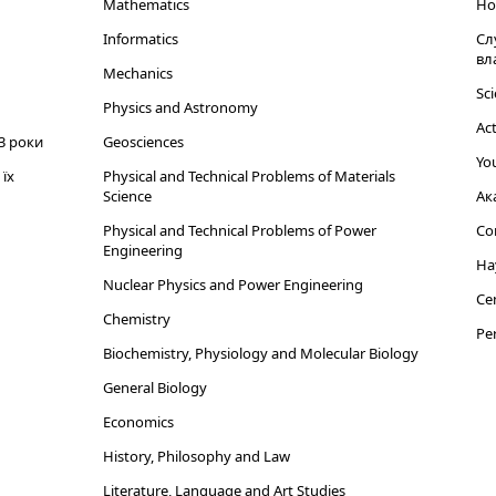
Mathematics
Но
Informatics
Сл
вл
Mechanics
Sci
Physics and Astronomy
Act
3 роки
Geosciences
You
їх
Physical and Technical Problems of Materials
Science
Ак
Physical and Technical Problems of Power
Cor
Engineering
На
Nuclear Physics and Power Engineering
Cen
Chemistry
Per
Biochemistry, Physiology and Molecular Biology
General Biology
Economics
History, Philosophy and Law
Literature, Language and Art Studies