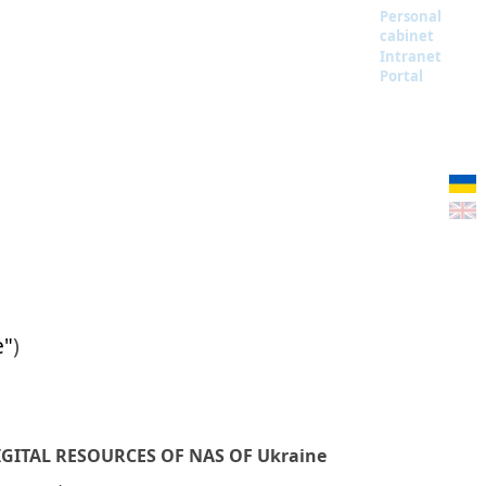
Personal
cabinet
Intranet
Portal
e"
)
IGITAL RESOURCES OF NAS OF Ukraine