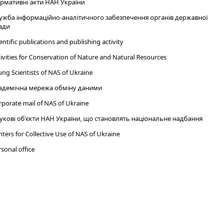
рмативні акти НАН України
ужба інформаційно-аналітичного забезпечення органів державної
ади
entific publications and publishing activity
ivities for Conservation of Nature and Natural Resources
ng Scientists of NAS of Ukraine
адемічна мережа обміну даними
porate mail of NAS of Ukraine
укові об'єкти НАН України, що становлять національне надбання
ters for Collective Use of NAS of Ukraine
sonal office