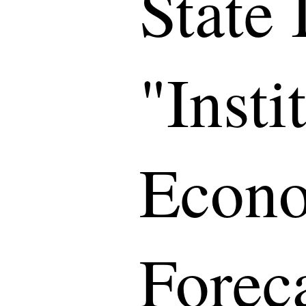
State 
"Insti
Econo
Forec