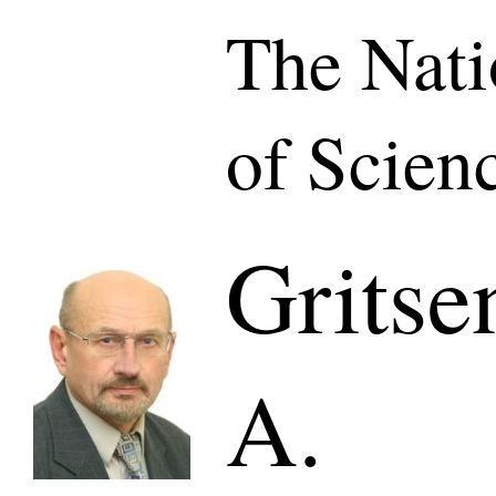
The Nat
of Scien
Gritse
A.