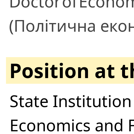
Doctor
of
Econom
(Політична еко
Position at 
State Institution
Economics and F