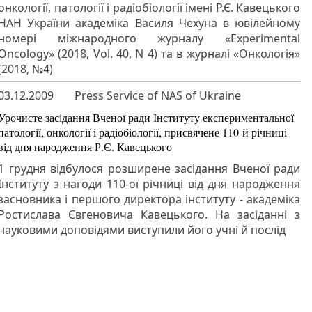
онкології, патології і радіобіології імені Р.Є. Кавецького
НАН України академіка Василя Чехуна в ювілейному
номері міжнародного журналу «Experimental
Oncology» (2018, Vol. 40, N 4) та в журналі «Онкологія»
(2018, №4)
03.12.2009
Press Service of NAS of Ukraine
Урочисте засідання Вченої ради Інституту експериментальної
патології, онкології і радіобіології, присвячене 110-й річниці
від дня народження Р.Є. Кавецького
1 грудня відбулося розширене засідання Вченої ради
Інституту з нагоди 110-ої річниці від дня народження
засновника і першого директора інституту - академіка
Ростислава Євгеновича Кавецького. На засіданні з
науковими доповідями виступили його учні й послід