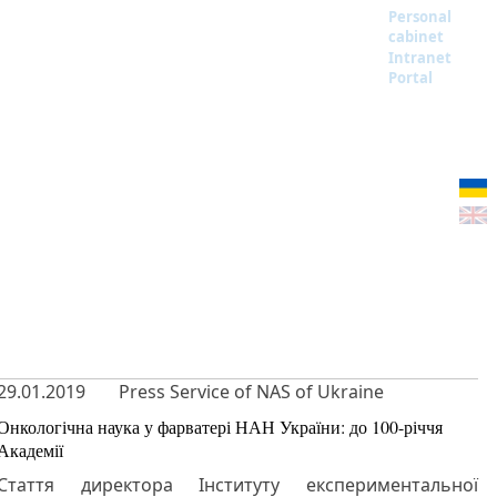
Personal
cabinet
Intranet
Portal
29.01.2019
Press Service of NAS of Ukraine
Онкологічна наука у фарватері НАН України: до 100-річчя
Академії
Стаття директора Інституту експериментальної