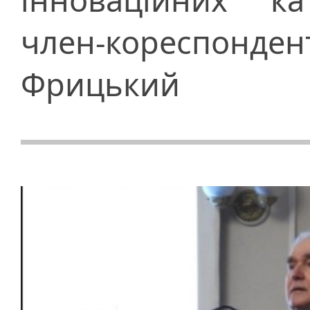
член-кореспонде
Фрицький