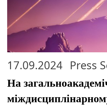
17.09.2024
Press S
На загальноакадем
міждисциплінарному