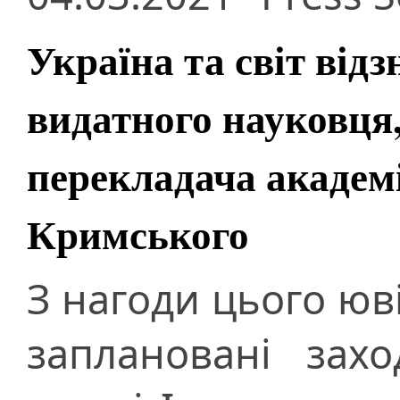
Україна та світ від
видатного науковця
перекладача академ
Кримського
З нагоди цього юв
заплановані зах