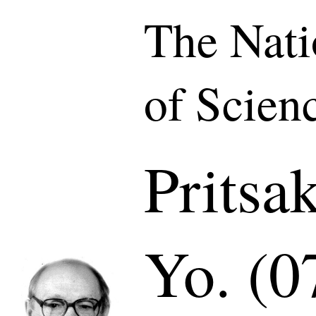
The Nat
of Scien
Pritsa
Yo. (0