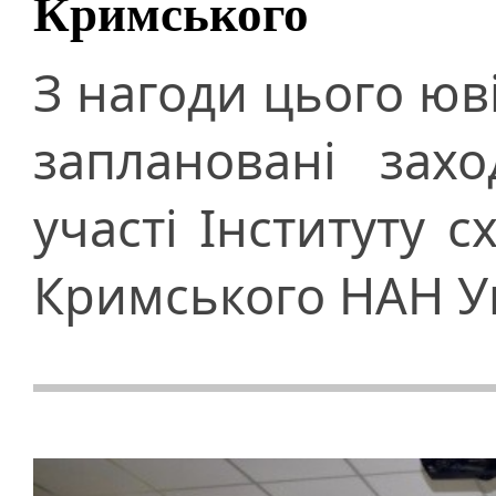
Кримського
З нагоди цього юв
заплановані зах
участі Інституту с
Кримського НАН У