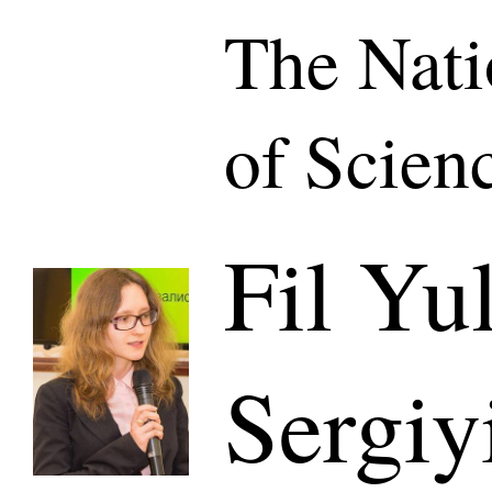
The Nat
of Scien
Fil Yu
Sergiy