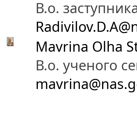
В.о. заступник
Radivilov.D.A@
Mavrina Olha S
В.о. ученого с
mavrina@nas.g