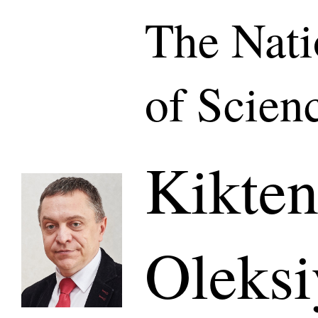
The Nat
of Scien
Kikten
Oleks