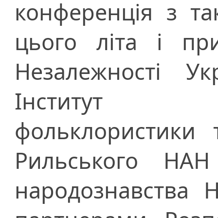
конференція з та
цього літа і пр
Незалежності Ук
Інститут ми
фольклористики т
Рильського НАН
народознавства 