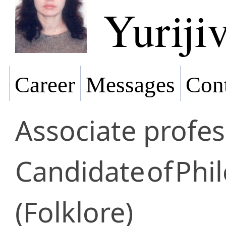
Yuriji
Career
Messages
Cont
Associate profe
Candidate
of
Phil
(Folklore)