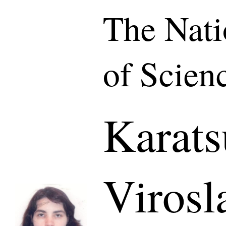
The Nat
of Scien
Karats
Virosl