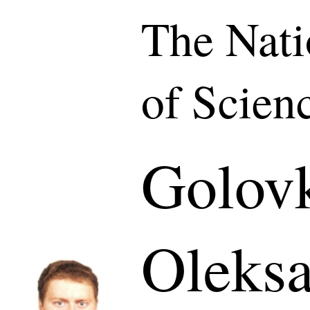
The Nat
of Scien
Golov
Oleks