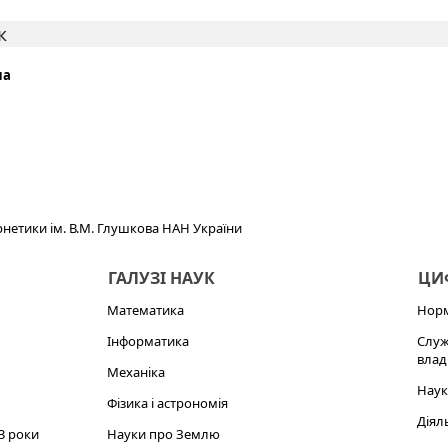
к
на
ернетики ім. В.М. Глушкова НАН України
ГАЛУЗІ НАУК
ЦИФ
Математика
Норм
Інформатика
Служ
влад
Механіка
Наук
Фізика і астрономія
Діял
3 роки
Науки про Землю