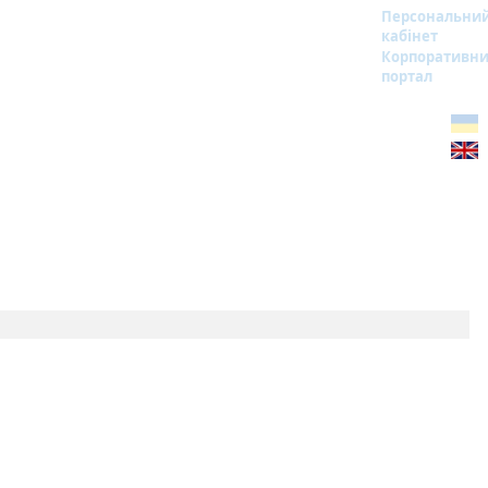
Персональни
кабінет
Корпоративн
портал